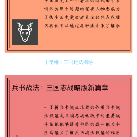
十常侍：三国玩法揭秘